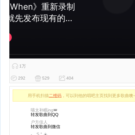
1万
292
529
404
用手机扫描
二维码
，可以到他的唱吧主页找到更多歌曲噢
喵太补眠ing👑
转发歌曲到QQ
户方佳人
转发歌曲到微信
- S ° ☀️