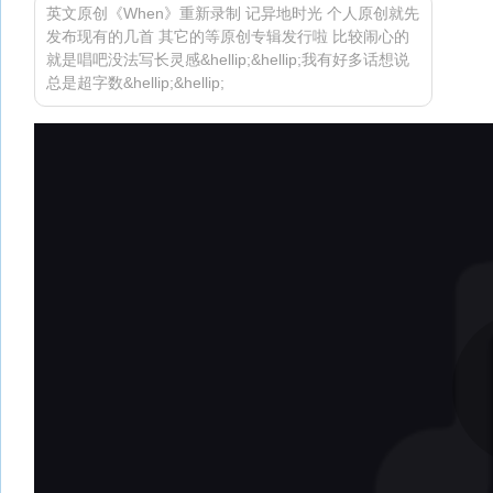
英文原创《When》重新录制 记异地时光 个人原创就先
发布现有的几首 其它的等原创专辑发行啦 比较闹心的
就是唱吧没法写长灵感&hellip;&hellip;我有好多话想说
总是超字数&hellip;&hellip;