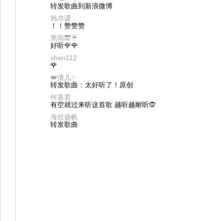
转发歌曲到新浪微博
韩亦谖
！！赞赞赞
黑雨🔚☔️
好听🌹🌹
shan112
🌹
👑倩儿✨
转发歌曲：太好听了！原创
何喜君
有空就过来听这首歌 越听越耐听🙊
海丝扬帆
转发歌曲