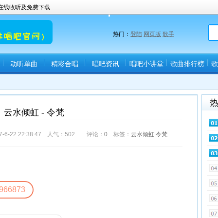
曲在线收听及免费下载
热门：
登陆
网页版
歌手
动听单曲
精彩合唱
唱吧资讯
唱吧小讲堂
歌曲排行榜
歌
云水倾虹 - 令梵
22 22:38:47 人气：
502
评论：
0
标签：
云水倾虹
令梵
966873