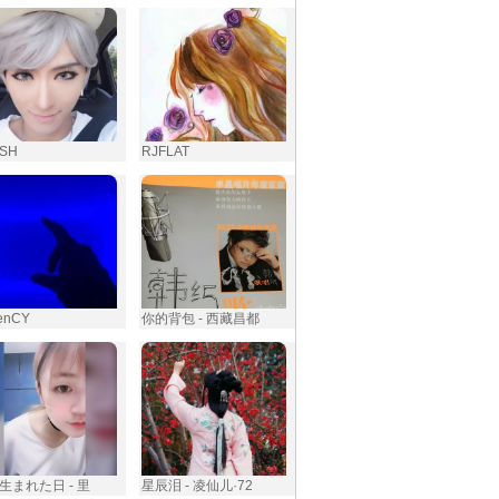
SH
RJFLAT
enCY
你的背包 - 西藏昌都
生まれた日 - 里
星辰泪 - 凌仙儿·72