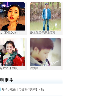
ep【松鼠Dolcn】
爱上你等于爱上寂寞
nny love【原版】
潘鹏展。
编辑推荐
月半小夜曲【老硬制作男声】 - 钱…