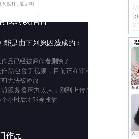
词:荀夜羽，混音:啊
Just
Men