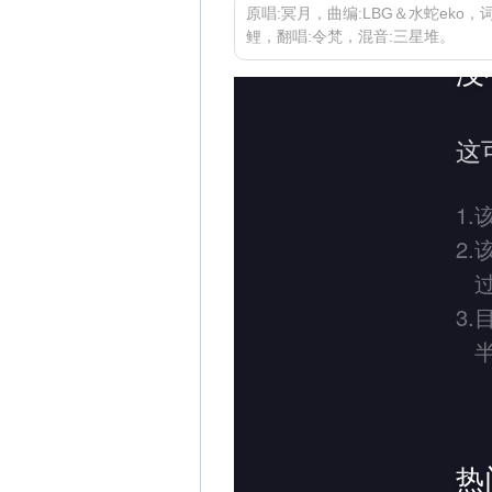
原唱:冥月，曲编:LBG＆水蛇eko，
鲤，翻唱:令梵，混音:三星堆。