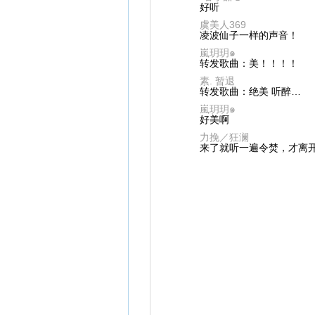
好听
虞美人369
凌波仙子一样的声音！
嵐玥玥๑
转发歌曲：美！！！！
素. 暂退
转发歌曲：绝美 听醉…
嵐玥玥๑
好美啊
力挽／狂澜
来了就听一遍令焚，才离开