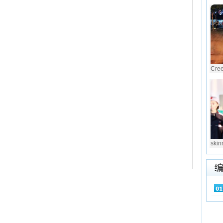
Cre
ski