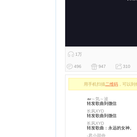
1万
496
947
310
用手机扫描
二维码
，可以到
🐋～気～波
转发歌曲到微信
长风XYD
转发歌曲到微信
长风XYD
转发歌曲：永远的女神。
-君小甜🍥