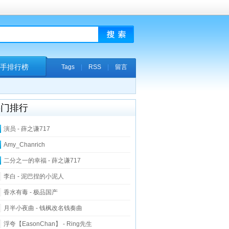
手排行榜
Tags
|
RSS
|
留言
热门排行
演员 - 薛之谦717
Amy_Chanrich
二分之一的幸福 - 薛之谦717
李白 - 泥巴捏的小泥人
香水有毒 - 极品国产
月半小夜曲 - 钱枫改名钱奏曲
浮夸【EasonChan】 - Ring先生