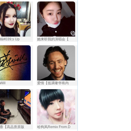
t&#039;s Up
她来听我的演唱会【
ill
爱情【低调奢华有内
香【高品质原版
哈狗风Remix From.D