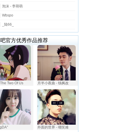
泡沫 - 李萌萌
Wbspo
_陆66_
唱吧官方优秀作品推荐
 The Two Of Us
月半小夜曲 - 钱枫改
gDA°
外面的世界 - 嘲笑难