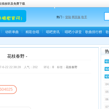
曲在线收听及免费下载
热门：
登陆
网页版
歌手
动听单曲
精彩合唱
唱吧资讯
唱吧小讲堂
歌曲排行榜
歌
花枝春野 -
-22 22:38:28 人气：
202
评论：
0
标签：
花枝春野
604025