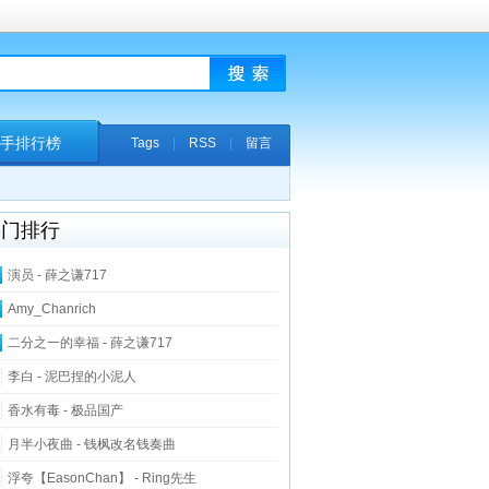
手排行榜
Tags
|
RSS
|
留言
热门排行
演员 - 薛之谦717
Amy_Chanrich
二分之一的幸福 - 薛之谦717
李白 - 泥巴捏的小泥人
香水有毒 - 极品国产
月半小夜曲 - 钱枫改名钱奏曲
浮夸【EasonChan】 - Ring先生