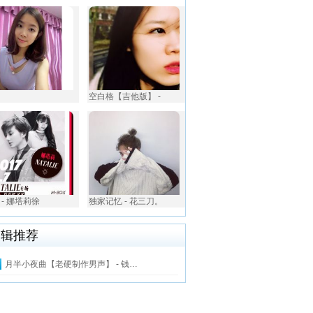
空白格【吉他版】 -
 - 娜塔莉徐
独家记忆 - 花三刀。
编辑推荐
月半小夜曲【老硬制作男声】 - 钱…