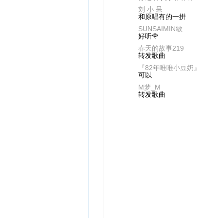
刘 小 呆
和原唱有的一拼
SUNSAIMIN敏
好听🌹
春天的故事219
转发歌曲
『82年唯唯小豆奶』
可以
M梦_M
转发歌曲