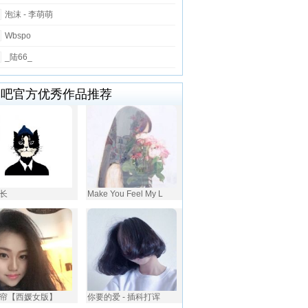
泡沫 - 李萌萌
Wbspo
_陆66_
唱吧官方优秀作品推荐
长
Make You Feel My L
帘【西媛女版】
你要的爱 - 插科打诨