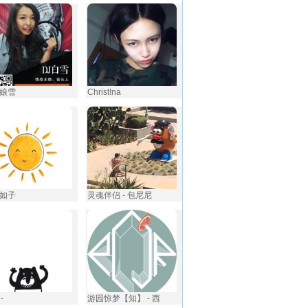
娘雪
Christ!na
如子
灵魂伴侣 - 包尼尼
-
游园惊梦【知】 - 西