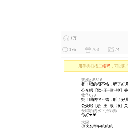
1万
195
703
74
用手机扫描
二维码
，可以到
裴媛妙5816
赞！唱的很不错，听了好
公众呺【歌–王–歌–神】
牧华079
赞！唱的很不错，听了好
公众呺【歌–王–歌–神】
爱唱歌的水下摄影师
你好❤💗
大森
你这名字好哈哈哈