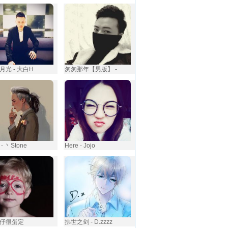
月光 - 大白H
匆匆那年【男版】 -
- 丶Stone
Here - Jojo
仔很蛋定
拂世之剑 - D.zzzz