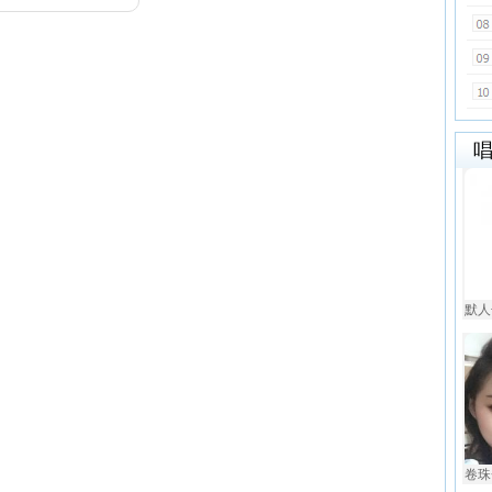
默人
卷珠