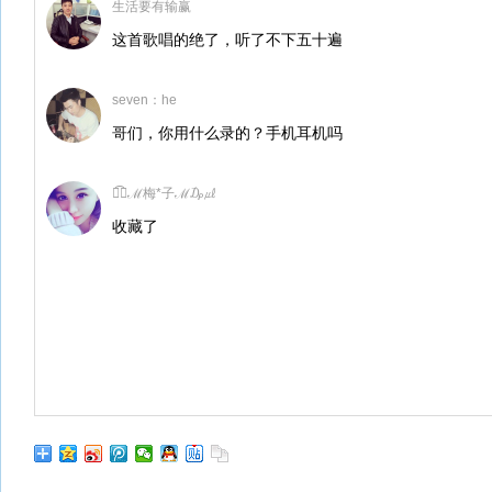
生活要有输赢
这首歌唱的绝了，听了不下五十遍
seven：he
哥们，你用什么录的？手机耳机吗
✾͡ೄℳ梅*子ℳ₯㎕
收藏了