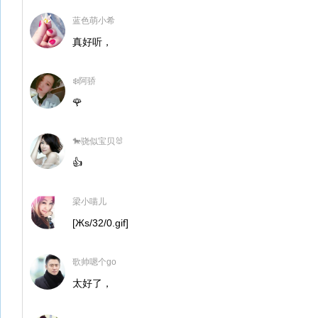
蓝色萌小希
真好听，
❄️阿骄
🌹
🐎骁似宝贝🐰
👍
梁小喵儿
[Жs/32/0.gif]
歌帅嗯个go
太好了，