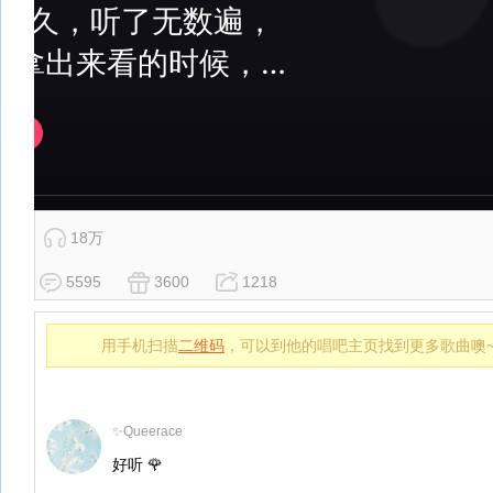
18万
5595
3600
1218
用手机扫描
二维码
，可以到他的唱吧主页找到更多歌曲噢
✨Queerace
好听 🌹