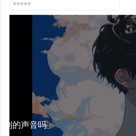
❄❄❄❄❄