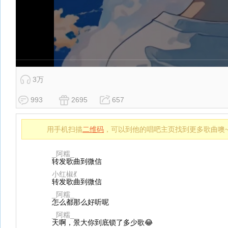
3万
993
2695
657
用手机扫描
二维码
，可以到他的唱吧主页找到更多歌曲噢
_阿糯_
转发歌曲到微信
小红椒💃
转发歌曲到微信
_阿糯_
怎么都那么好听呢
_阿糯_
天啊，景大你到底锁了多少歌😂