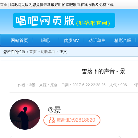
首页
| 唱吧网页版为您提供最新最好听的唱吧歌曲在线收听及免费下载
网站首页
唱吧
优质MV
动听单曲
精彩合唱
您所在的位置：
首页
>
动听单曲
> 正文
雪落下的声音 - 景
作者：®景 来源：原创 日期：2017-6-22 22:38:26 人气：
996
评
®景
唱吧ID:92818820