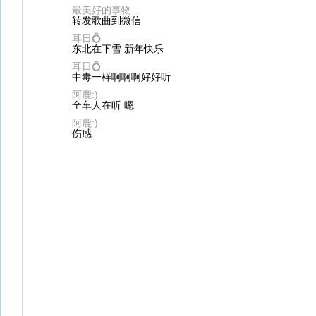
最美好的事物
转发歌曲到微信
耳日💍
东北在下雪 新年快乐
耳日💍
中毒一样啊啊啊好好听
阿鹿:)
全车人在听 嗯
阿鹿:)
伤感