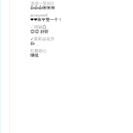
淡淡一笑922
👍👍👍🌺🌺🌺
jeneywell
❤❤🌺🌹赞一个！
☄阿丽💍
😊😊 好听
✔茉莉@花开
👍
忆樵初心
继续