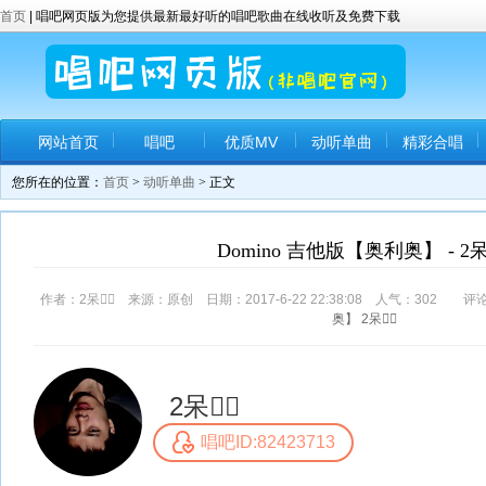
首页
| 唱吧网页版为您提供最新最好听的唱吧歌曲在线收听及免费下载
网站首页
唱吧
优质MV
动听单曲
精彩合唱
您所在的位置：
首页
>
动听单曲
> 正文
Domino 吉他版【奥利奥】 - 2呆🤷
作者：2呆🤷‍♂️ 来源：原创 日期：2017-6-22 22:38:08 人气：
302
评论
奥】
2呆🤷‍♂️
2呆🤷‍♂️
唱吧ID:82423713