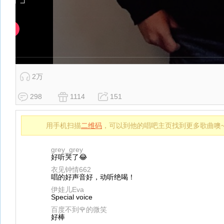
2万
298
1114
151
用手机扫描
二维码
，可以到他的唱吧主页找到更多歌曲噢
grey_grey
好听哭了😂
衣见钟情662
唱的好声音好，动听绝喝！
伊娃儿Eva
Special voice
百度不到🌹的微笑
好棒