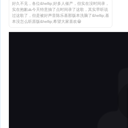
好久不见，各位&hellip;好多人催产，但实在没时间录，
实在抱歉🙏今天特意抽了点时间录了这歌，其实早听说
过这歌了，但是被好声音陈乐基那版本洗脑了&hellip;基
本没怎么听原版&hellip;希望大家喜欢😁