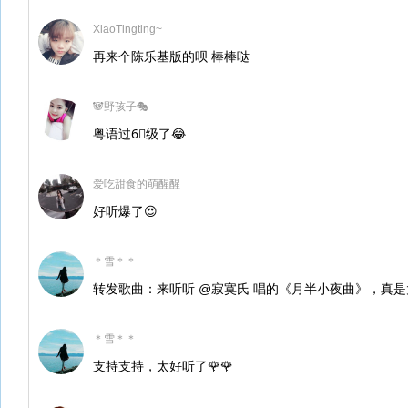
XiaoTingting~
再来个陈乐基版的呗 棒棒哒
🐼野孩子🎭
粤语过6⃣️级了😂
爱吃甜食的萌醒醒
好听爆了😍
＊雪＊＊
转发歌曲：来听听 @寂寞氏 唱的《月半小夜曲》，真
＊雪＊＊
支持支持，太好听了🌹🌹