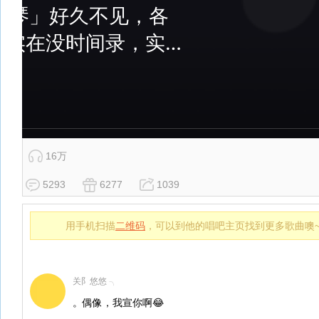
16万
5293
6277
1039
用手机扫描
二维码
，可以到他的唱吧主页找到更多歌曲噢
关阝悠悠 ╮
。偶像，我宣你啊😂