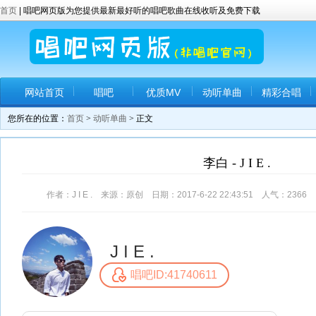
首页
| 唱吧网页版为您提供最新最好听的唱吧歌曲在线收听及免费下载
网站首页
唱吧
优质MV
动听单曲
精彩合唱
您所在的位置：
首页
>
动听单曲
> 正文
李白 - J I E .
作者：J I E . 来源：原创 日期：2017-6-22 22:43:51 人气：
2366
J I E .
唱吧ID:41740611