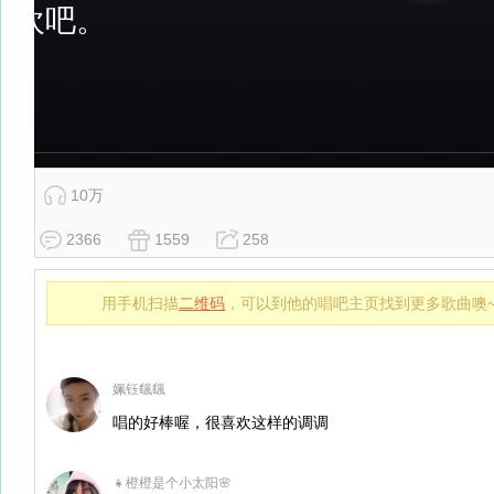
10万
2366
1559
258
用手机扫描
二维码
，可以到他的唱吧主页找到更多歌曲噢
姵钰颻颻
唱的好棒喔，很喜欢这样的调调
👧橙橙是个小太阳🌸