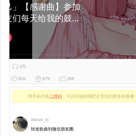
3万
816
679
268
用手机扫描
二维码
，可以到他的唱吧主页找到更多歌曲噢
William_彭
转发歌曲到微信朋友圈