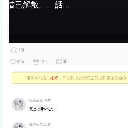
1万
235
124
35
用手机扫描
二维码
，可以到他的唱吧主页找到更多歌曲噢
失去蓝色De紫
真是百听不厌！
失去蓝色De紫