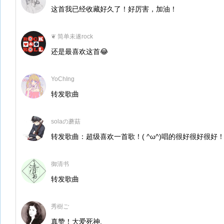
这首我已经收藏好久了！好厉害，加油！
❦ 简单未遂rock
还是最喜欢这首😂
YoChIng
转发歌曲
solaの蘑菇
转发歌曲：超级喜欢一首歌！( ^ω^)唱的很好很好很好
御清书
转发歌曲
秀樹ご
真赞！大爱死神.