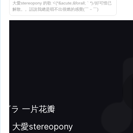
大愛stereopony 的歌ヾ(*&acute;&forall;｀*)ﾉ好可惜已
解散。。話說我總是唱不出很燃的感覺(￣－￣)