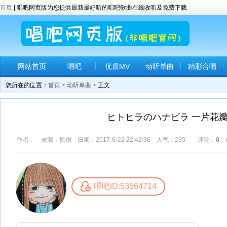
首页
| 唱吧网页版为您提供最新最好听的唱吧歌曲在线收听及免费下载
网站首页
唱吧
优质MV
动听单曲
精彩合唱
您所在的位置：
首页
>
动听单曲
> 正文
ヒトヒラのハナビラ 一片花瓣 
作者： 来源：原创 日期：2017-6-22 22:42:36 人气：
235
评论：
0
唱吧ID:53564714