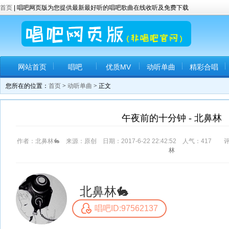
首页
| 唱吧网页版为您提供最新最好听的唱吧歌曲在线收听及免费下载
网站首页
唱吧
优质MV
动听单曲
精彩合唱
您所在的位置：
首页
>
动听单曲
> 正文
午夜前的十分钟 - 北鼻林
作者：北鼻林🐇 来源：原创 日期：2017-6-22 22:42:52 人气：
417
评
林
北鼻林🐇
唱吧ID:97562137