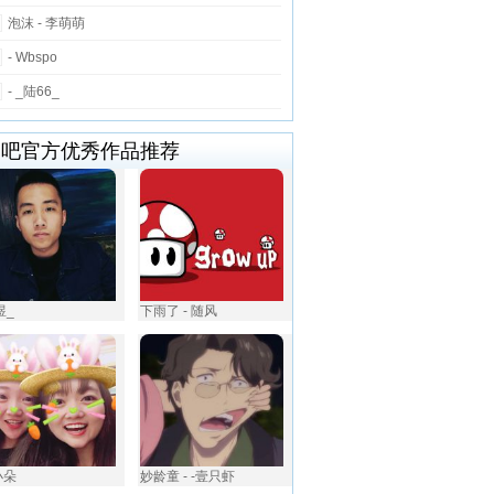
泡沫 - 李萌萌
- Wbspo
- _陆66_
唱吧官方优秀作品推荐
煜_
下雨了 - 随风
小朵
妙龄童 - -壹只虾