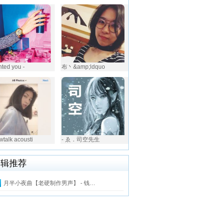
nted you -
布丶&amp;ldquo
owtalk acousti
- ゑ．司空先生
编辑推荐
月半小夜曲【老硬制作男声】 - 钱…