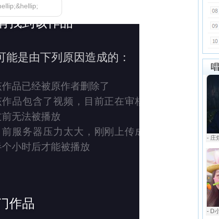
;&hellip;
- 庄
- D