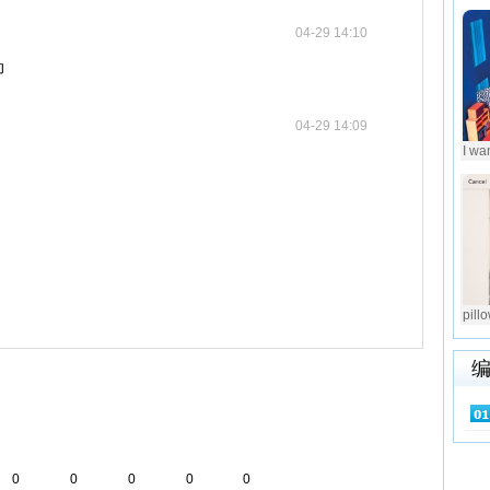
04-29 14:10
动
04-29 14:09
I wa
pill
0
0
0
0
0