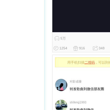
5万
1254
916
348
用手机扫描
二维码
，可以到
对影成珊
转发歌曲到微信朋友圈
shifeng1993
转发歌曲到微信