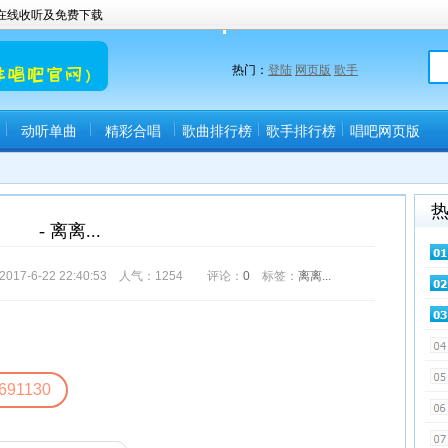
曲在线收听及免费下载
热门：
登陆
网页版
歌手
动听单曲
精彩合唱
歌曲排行榜
歌手排行榜
唱吧网页版
(唱吧直播间)
- 离离...
-6-22 22:40:53 人气：
1254
评论：
0
标签：
离离...
691130