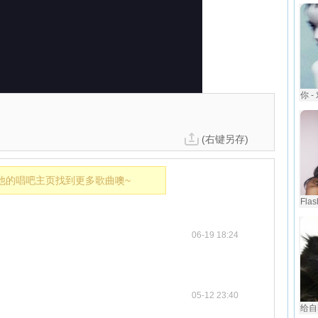
你 
(右键另存)
他的唱吧主页找到更多歌曲噢~
Flas
06-19 18:24
05-12 23:40
给自