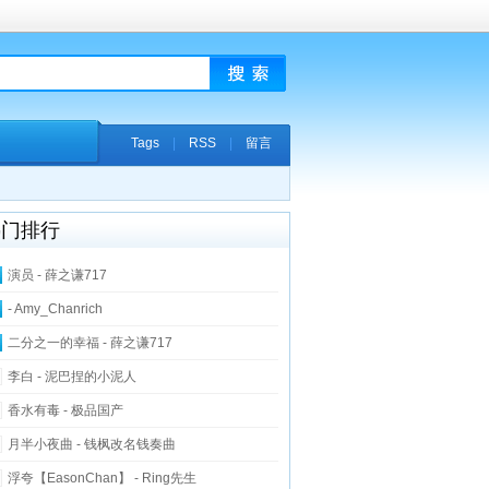
Tags
|
RSS
|
留言
热门排行
演员 - 薛之谦717
- Amy_Chanrich
二分之一的幸福 - 薛之谦717
李白 - 泥巴捏的小泥人
香水有毒 - 极品国产
月半小夜曲 - 钱枫改名钱奏曲
浮夸【EasonChan】 - Ring先生