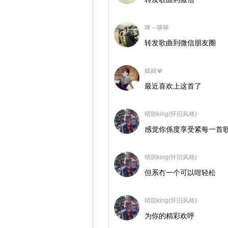
咪～哆哆
转发歌曲到微信朋友圈
嫣丽💎
最近喜欢上这首了
晴朗king(怀旧风格)
感觉你係度享受紧每一首
晴朗king(怀旧风格)
但系冇一个可以咁轻松
晴朗king(怀旧风格)
为你的精彩欢呼