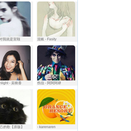
- 对我就是宣颐
混账 - Fasity
hlight - 吴映香
伤信 - 阿阿阿肆
己的歌【原版】
- karenaren