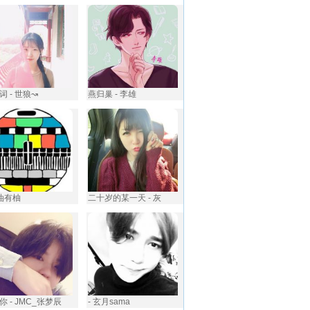
词 - 世狼↝
燕归巢 - 李雄 ‍
悠油有柚
二十岁的某一天 - 灰
你 - JMC_张梦辰
- 玄月sama