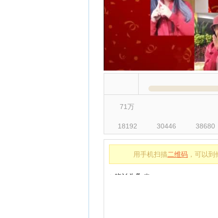
71万
18192
30446
38680
用手机扫描
二维码
，可以到
✨晓丫头จุ๊บ🌸
昨天 00:41
转发歌曲到微信
风暴将横扫一切