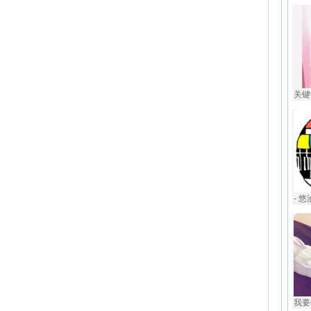
关键
- 
我要