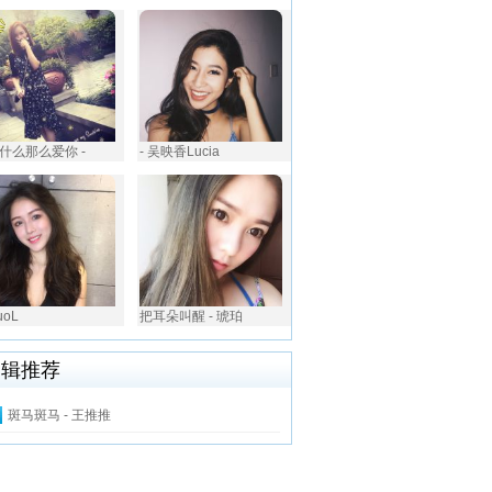
什么那么爱你 -
- 吴映香Lucia
uoL
把耳朵叫醒 - 琥珀
编辑推荐
斑马斑马 - 王推推