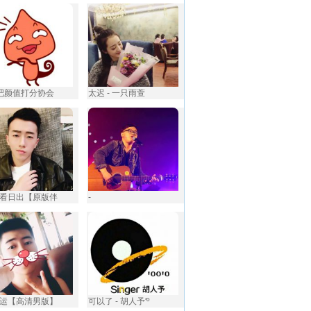
唱吧颜值打分协会
太迟 - 一只雨萱
看日出【原版伴
-
运【高清男版】
可以了 - 胡人予′º