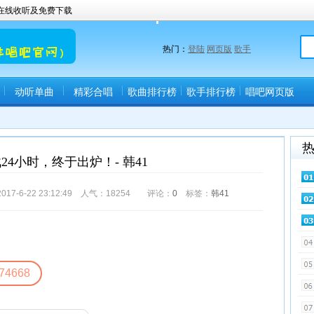
曲在线收听及免费下载
热门：
登陆
网页版
歌手
动听单曲
精彩合唱
歌曲排行榜
歌手排行榜
唱吧网页版
(唱吧直播间)
24小时，终于出炉！- 韩41
6-22 23:12:49 人气：
18254
评论：
0
标签：
韩41
74668