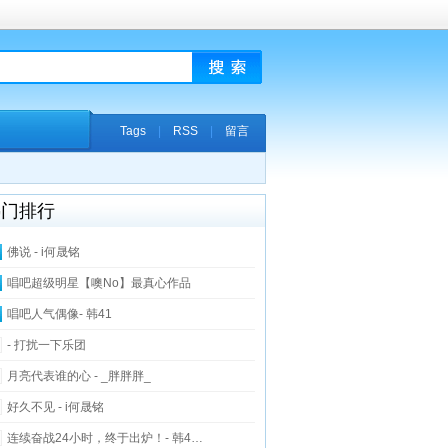
Tags
|
RSS
|
留言
热门排行
佛说 - i何晟铭
唱吧超级明星【噢No】最真心作品
唱吧人气偶像- 韩41
- 打扰一下乐团
月亮代表谁的心 - _胖胖胖_
好久不见 - i何晟铭
连续奋战24小时，终于出炉！- 韩4…