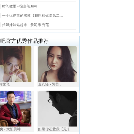
时间煮雨 - 徐嘉苇Jovi
一个忧伤者的求救【我想和你唱第二…
姐姐妹妹站起来 - 詹妮弗.秀莲
唱吧官方优秀作品推荐
A符龙飞
丑八怪 - 阿芒 .
央 - 太阳男神
如果你还爱我【无印