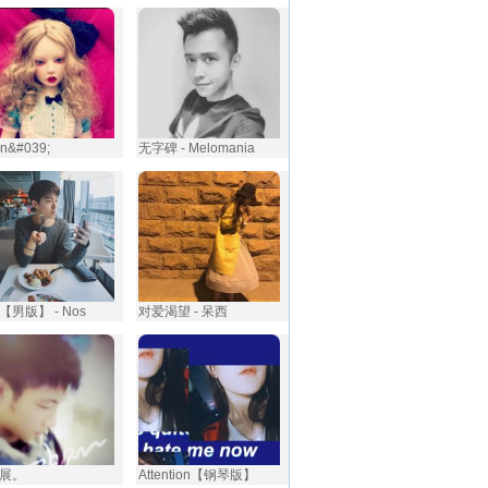
 Ain&#039;
无字碑 - Melomania
【男版】 - Nos
对爱渴望 - ⁪呆西
展。
Attention【钢琴版】