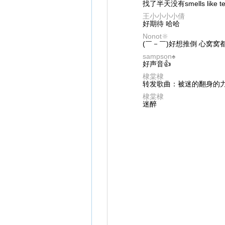
找了半天没有smells like teen
王小小小小倩
好期待 哈哈
Nonot🔆
(￣－￣)好想推倒 心窝窝
sampson♠
好声音👍
棣棠棣
转发歌曲：被迷的翻身的
棣棠棣
迷醉