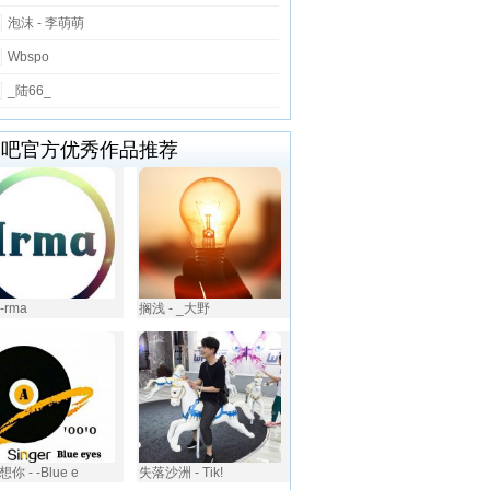
泡沫 - 李萌萌
Wbspo
_陆66_
唱吧官方优秀作品推荐
i-rma
搁浅 - _大野
你 - -Blue e
失落沙洲 - Tik!