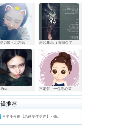
能力歌 - 北方姑
咫尺相思（潇韶久尘
st!na
不老梦 - 一包卷心菜
编辑推荐
月半小夜曲【老硬制作男声】 - 钱…