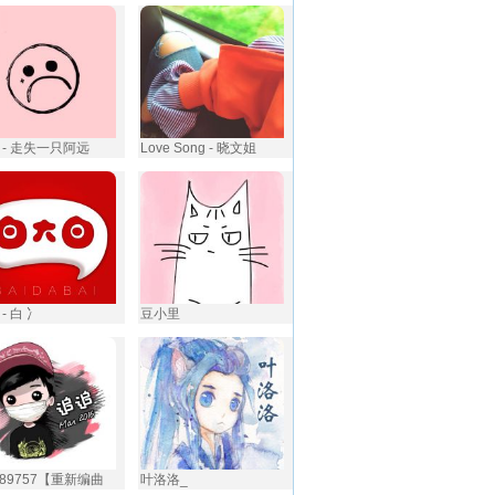
 - 走失一只阿远
Love Song - 晓文姐
- 白 冫
豆小里️
89757【重新编曲
叶洛洛_