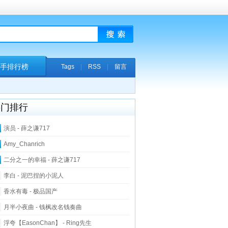
手排行榜
Tags
|
RSS
|
留言
热门排行
演员 - 薛之谦717
Amy_Chanrich
二分之一的幸福 - 薛之谦717
李白 - 泥巴捏的小泥人
香水有毒 - 极品国产
月半小夜曲 - 钱枫改名钱奏曲
浮夸【EasonChan】 - Ring先生