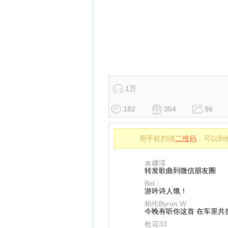
1万
182
354
96
用手机扫描
二维码
，可以到
🎀娜漾
转发歌曲到微信朋友圈
Bel：
游吟诗人饿！
柏伦Byron.W
今晚有听你这首 在车里共
枪花33