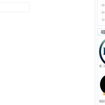
冬 - 
我好想