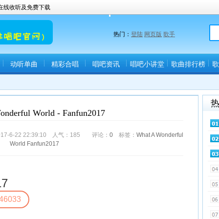
曲在线收听及免费下载
热门：
登陆
网页版
歌手
动听单曲
精彩合唱
唱吧资讯
唱吧小讲堂
歌曲排行榜
歌
nderful World - Fanfun2017
-6-22 22:39:10 人气：
185
评论：
0
标签：
What
A
Wonderful
World
Fanfun2017
17
46033