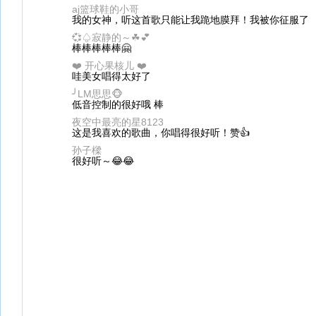
aj篮球鞋的小哥
我的女神，听这首歌只能让我跪地膜拜！我被你征服了
💞♤寂静的～☘💕
棒棒棒棒棒🤗
❤️ 开心果核儿 ❤️
哇美女唱得太好了
╯LM思思🐵
低音控制的很好哦 棒
夜空中最亮的星8123
这是我喜欢的歌曲，你唱得很好听！赞👍
孙子樑
很好听～😂😂