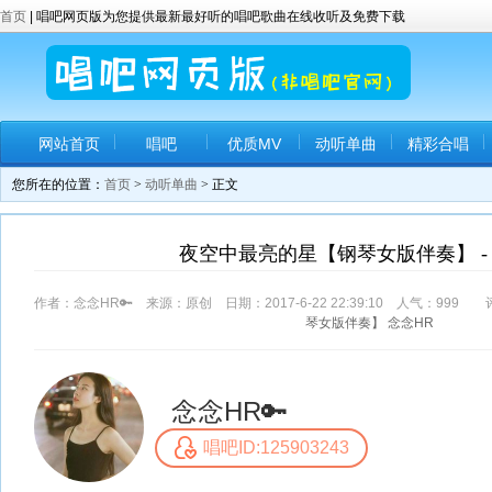
首页
| 唱吧网页版为您提供最新最好听的唱吧歌曲在线收听及免费下载
网站首页
唱吧
优质MV
动听单曲
精彩合唱
您所在的位置：
首页
>
动听单曲
> 正文
夜空中最亮的星【钢琴女版伴奏】 - 
作者：念念HR🔑 来源：原创 日期：2017-6-22 22:39:10 人气：
999
评
琴女版伴奏】
念念HR
念念HR🔑
唱吧ID:125903243