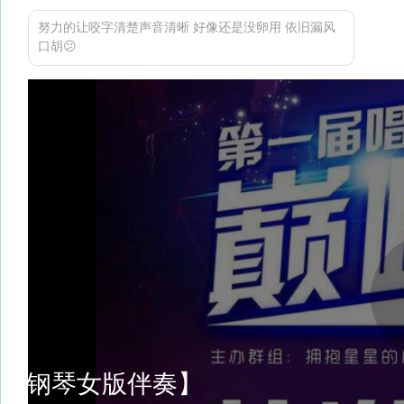
努力的让咬字清楚声音清晰 好像还是没卵用 依旧漏风
口胡😕