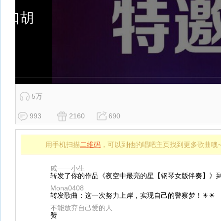
5万
993
2160
690
用手机扫描
二维码
，可以到他的唱吧主页找到更多歌曲噢
戚——小生
转发了你的作品《夜空中最亮的星【钢琴女版伴奏】》到
Mona0408
转发歌曲：这一次努力上岸，实现自己的警察梦！☀☀
不能放弃自己爱的人
赞