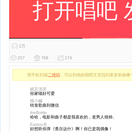
1万
217
768
174
用手机扫描
二维码
，可以到他的唱吧主页找到更多歌曲噢
嫣言演厌
你家喵好可爱
猫小樾
转发歌曲到微信
theBottle
哈哈，电影和曲子都是我喜欢的，老男人很帅。
Easton东
好想听你弹《查尔达什》啊！你已是我偶像！