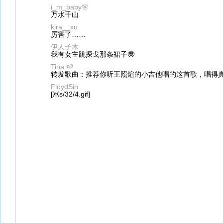
i_m_baby🌸
万水千山
kira__xu
厉害了……
伊人子木
我有女主跳探戈那条裙子🤓
Tina 🍉
转发歌曲：推荐你听王照煊的小吉他唱的这首歌，唱得真
FloydSin
[Жs/32/4.gif]