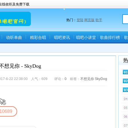
曲在线收听及免费下载
热门：
登陆
网页版
歌手
动听单曲
精彩合唱
唱吧资讯
唱吧小讲堂
歌曲排行榜
歌
不想见你 - SkyDog
-6-22 22:38:00 人气：
609
评论：
0
标签：
不想见你
SkyDog
🚀
10689