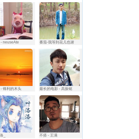
- neuseAte
番茄-我等到花儿也谢
 - 锋利的木头
最长的电影 - 高振铭
洛_
不搭 - 王满️