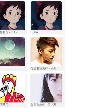
爱你 - EcHo
EcHo
你还要我怎样 - 徐剑
歌两三首 -
如果有来生 - 梵小离