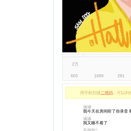
2万
603
1689
281
用手机扫描
二维码
，可以到
⁪⁪⁪涵涵
我今天在房间听了你录音 
⁪⁪⁪涵涵
我又睡不着了
不倒翁^