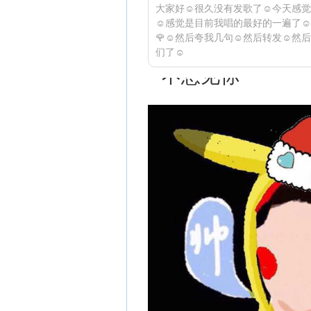
大家好☺很久没有发歌了☺今天感觉
☺感觉是目前我唱的最好的一遍了☺
🌹☺然后夸我几句☺然后转发☺然
们了☺