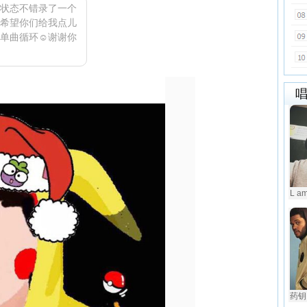
状态不错录了一个
希望你们给我点儿
后单曲循环☺谢谢你
L a
药钥