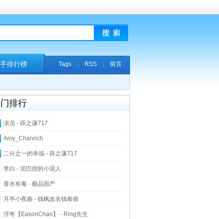
手排行榜
Tags
|
RSS
|
留言
热门排行
演员 - 薛之谦717
Amy_Chanrich
二分之一的幸福 - 薛之谦717
李白 - 泥巴捏的小泥人
香水有毒 - 极品国产
月半小夜曲 - 钱枫改名钱奏曲
浮夸【EasonChan】 - Ring先生