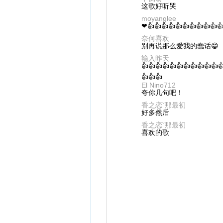
这歌好听哭
moyanglee
❤👍👍👍👍👍👍👍👍👍👍
奈何喜欢
别再说那么爱我的蠢话😁
输入昨天
👍👍👍👍👍👍👍👍👍👍👍
👍👍👍
El Nino712
夸你几句吧！
香之恋ˇ那最初
好多然后
香之恋ˇ那最初
喜欢的歌