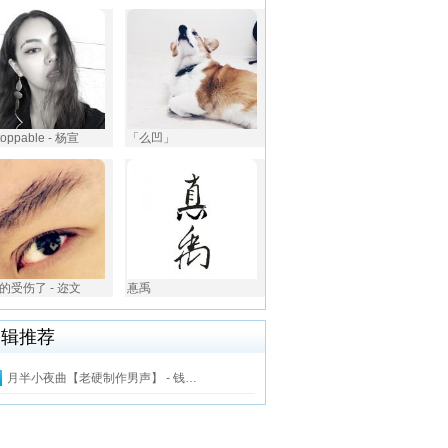
toppable - 杨宣
「么凹」
的受伤了 - 迩文
惪禹
编辑推荐
月半小夜曲【老硬制作男声】 - 钱…