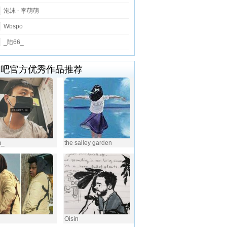
泡沫 - 李萌萌
Wbspo
_陆66_
唱吧官方优秀作品推荐
m_
the salley garden
Oisín