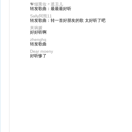
💝烟熏妆〃遮丑儿
转发歌曲：最最最好听
Sally阿熊11
转发歌曲：转一首好朋友的歌 太好听了吧
黃琬媛
好好听啊
zhenghq
转发歌曲
Dear moeny
好听惨了