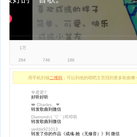
1万
284
746
186
用手机扫描
二维码
，可以到他的唱吧主页找到更多歌曲噢
🌹君君7
好听好听
👑 Charles、❤
转发歌曲到微信
Diamond♪( ´▽｀)邓邓萌
转发歌曲到微信
yedda921013
转发了你的作品《成彧-她（无修音）》到 微信