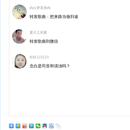
👼云梦茗香👼
转发歌曲：把来路当做归途
夏天之初夏
转发歌曲到微信
杜杜123123
念白是司音和清浊吗？