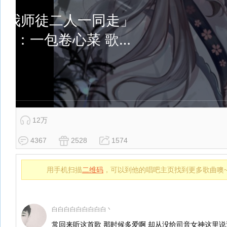
12万
4367
2528
1574
用手机扫描
二维码
，可以到他的唱吧主页找到更多歌曲噢
白白白白白白白白白丶
常回来听这首歌 那时候多爱啊 却从没给司音女神这里说过话