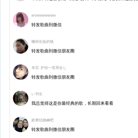
wowwwwwww
转发歌曲到微信
懒得化妆的猫
转发歌曲到微信朋友圈
本宫. 护你一世周全じ
转发歌曲到微信朋友圈
い书生
我总觉得这是你最经典的歌，长期回来看看
娇勇结婚🎎吧
转发歌曲到微信朋友圈