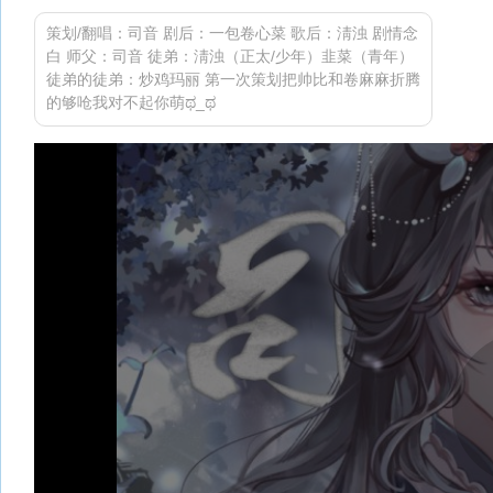
策划/翻唱：司音 剧后：一包卷心菜 歌后：淸浊 剧情念
白 师父：司音 徒弟：淸浊（正太/少年）韭菜（青年）
徒弟的徒弟：炒鸡玛丽 第一次策划把帅比和卷麻麻折腾
的够呛我对不起你萌ಥ_ಥ