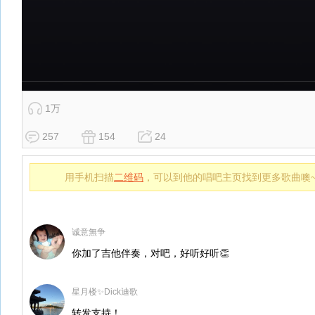
1万
257
154
24
用手机扫描
二维码
，可以到他的唱吧主页找到更多歌曲噢
诚意無争
你加了吉他伴奏，对吧，好听好听👏
星月楼✨Dick迪歌
转发支持！