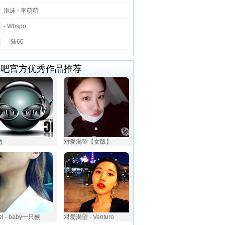
泡沫 - 李萌萌
- Wbspo
- _陆66_
唱吧官方优秀作品推荐
边
对爱渴望【女版】 -
el - baby一只猴
对爱渴望 - Venturo