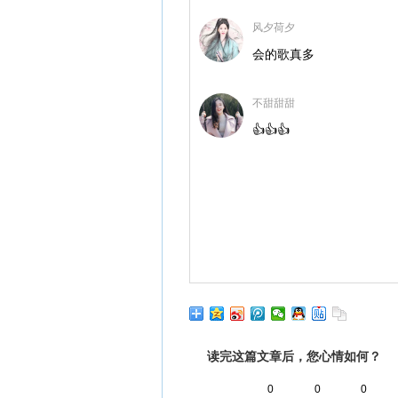
风夕荷夕
会的歌真多
不甜甜甜
👍👍👍
读完这篇文章后，您心情如何？
0
0
0