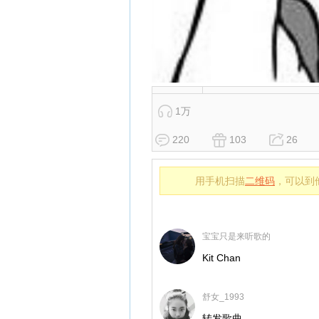
1万
220
103
26
用手机扫描
二维码
，可以到
宝宝只是来听歌的
Kit Chan
舒女_1993
转发歌曲