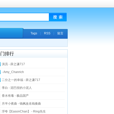
Tags
|
RSS
|
留言
热门排行
演员 - 薛之谦717
- Amy_Chanrich
二分之一的幸福 - 薛之谦717
李白 - 泥巴捏的小泥人
香水有毒 - 极品国产
月半小夜曲 - 钱枫改名钱奏曲
浮夸【EasonChan】 - Ring先生