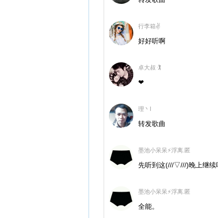
行李箱✌
好好听啊
卓大叔 🏌
❤
理丶l
转发歌曲
墨池小呆呆⚡浮离.匿
先听到这(///▽///)晚上
墨池小呆呆⚡浮离.匿
全能。