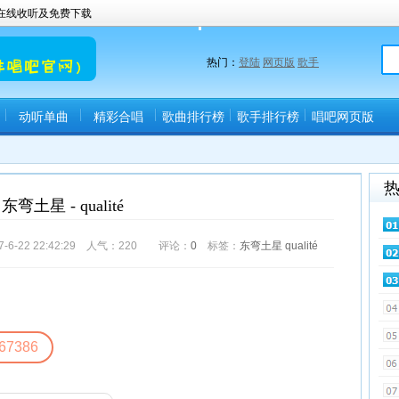
曲在线收听及免费下载
热门：
登陆
网页版
歌手
动听单曲
精彩合唱
歌曲排行榜
歌手排行榜
唱吧网页版
(唱吧直播间)
东弯土星 - qualité
-22 22:42:29 人气：
220
评论：
0
标签：
东弯土星
qualité
67386