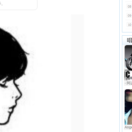
毕。
- 阿
Ang