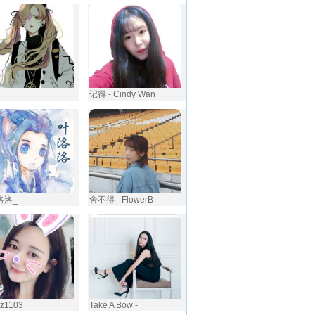
记得 - ️Cindy Wan
洛洛_
舍不得 - FlowerB
xtz1103
Take A Bow -