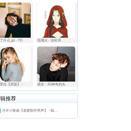
什么.gs - TO
琉璃火 - 凉松羽
里拉【原版】 -
成全 - JG神奇的头
编辑推荐
月半小夜曲【老硬制作男声】 - 钱…