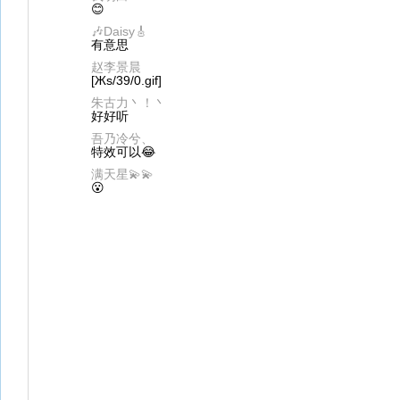
😊
🎶Daisy🎸
有意思
赵李景晨
[Жs/39/0.gif]
朱古力丶！丶
好好听
吾乃冷兮、
特效可以😂
满天星💫💫
😮