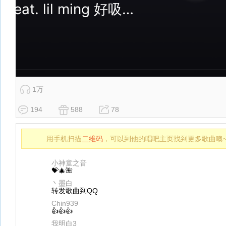
1万
194
588
78
用手机扫描
二维码
，可以到他的唱吧主页找到更多歌曲噢
小神童之音
💝🎄🌺
丶墨白
转发歌曲到QQ
Chin939
👍👍👍
我明白3