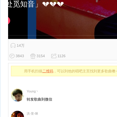
14万
3843
3154
1126
用手机扫描
二维码
，可以到他的唱吧主页找到更多歌曲噢
Young丶
转发歌曲到微信
洪-里-咪