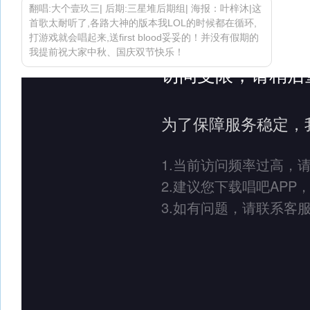
翻唱:大个壹玖三| 后期:三星堆后期组| 海报：叶梓沐|这
首歌太耐听了,各路大神的版本我LOL的时候都在循环,
打游戏就会唱起来,送first blood妥妥的！并没有假期的
我提前祝大家中秋、国庆双节快乐！