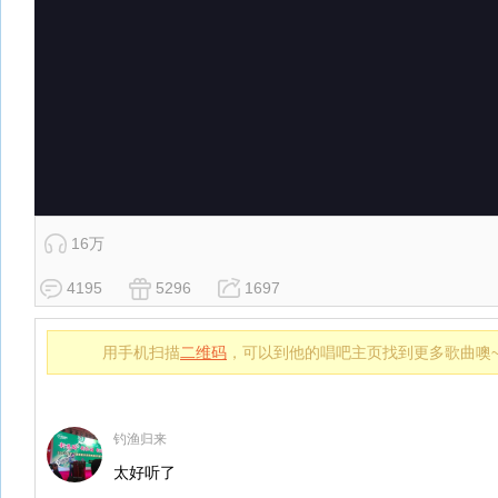
16万
4195
5296
1697
用手机扫描
二维码
，可以到他的唱吧主页找到更多歌曲噢
钓渔归来
太好听了