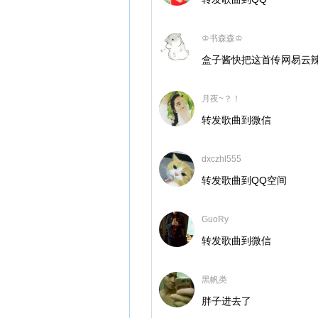
♔书森森♔
盒子酱快把这首传网易云辣_(
月夜~？！
转发歌曲到微信
dxczhl555
转发歌曲到QQ空间
GuoRy
转发歌曲到微信
黑帆类
胖子进去了