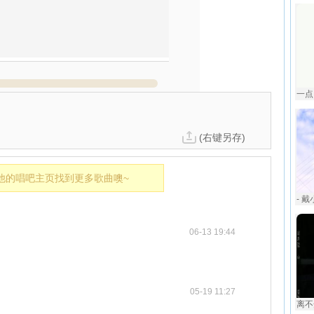
一点
(右键另存)
他的唱吧主页找到更多歌曲噢~
- 戴
06-13 19:44
05-19 11:27
离不