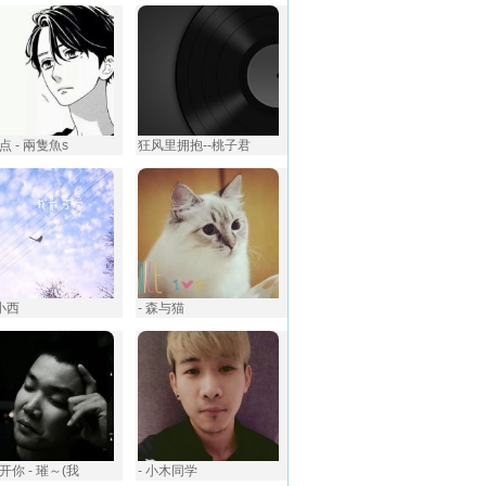
点 - 兩隻魚s
狂风里拥抱--桃子君
小西️
- 森与猫
开你 - 璀～(我
- 小木同学