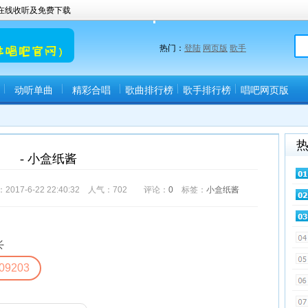
曲在线收听及免费下载
热门：
登陆
网页版
歌手
动听单曲
精彩合唱
歌曲排行榜
歌手排行榜
唱吧网页版
(唱吧直播间)
- 小盒纸酱
-6-22 22:40:32 人气：
702
评论：
0
标签：
小盒纸酱
☀
09203