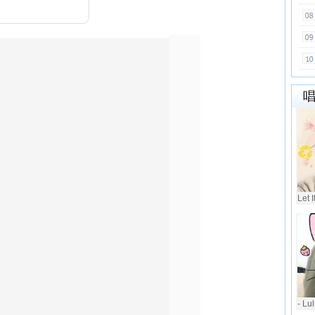
Let 
- L