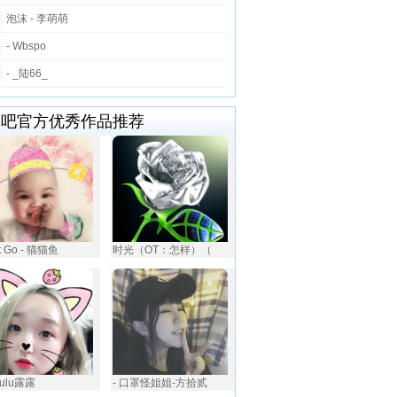
泡沫 - 李萌萌
- Wbspo
- _陆66_
唱吧官方优秀作品推荐
It Go - 猫猫鱼
时光（OT：怎样）（
ululu露露
- 口罩怪姐姐-方拾贰