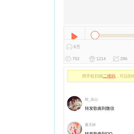
6万
702
1214
286
用手机扫描
二维码
，可以到
陈_金山
转发歌曲到微信
夏天婶
转发歌曲到QQ