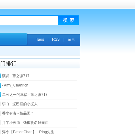
Tags
|
RSS
|
留言
热门排行
演员 - 薛之谦717
- Amy_Chanrich
二分之一的幸福 - 薛之谦717
李白 - 泥巴捏的小泥人
香水有毒 - 极品国产
月半小夜曲 - 钱枫改名钱奏曲
浮夸【EasonChan】 - Ring先生