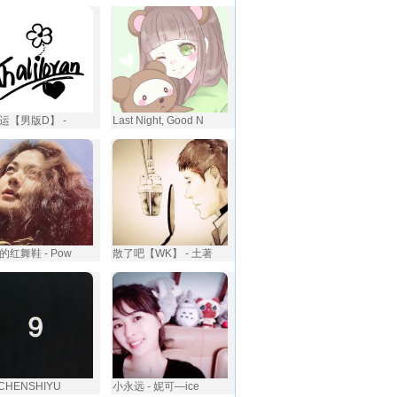
运【男版D】 -
Last Night, Good N
的红舞鞋 - Pow
散了吧【WK】 - 土著
 CHENSHIYU
小永远 - 妮可—ice