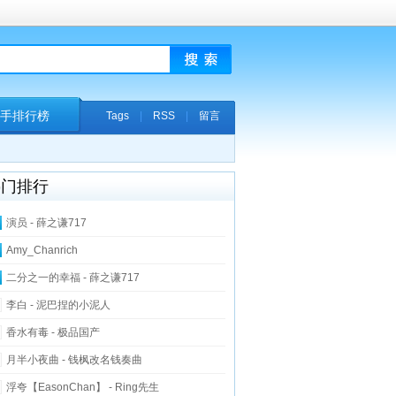
手排行榜
Tags
|
RSS
|
留言
热门排行
演员 - 薛之谦717
Amy_Chanrich
二分之一的幸福 - 薛之谦717
李白 - 泥巴捏的小泥人
香水有毒 - 极品国产
月半小夜曲 - 钱枫改名钱奏曲
浮夸【EasonChan】 - Ring先生