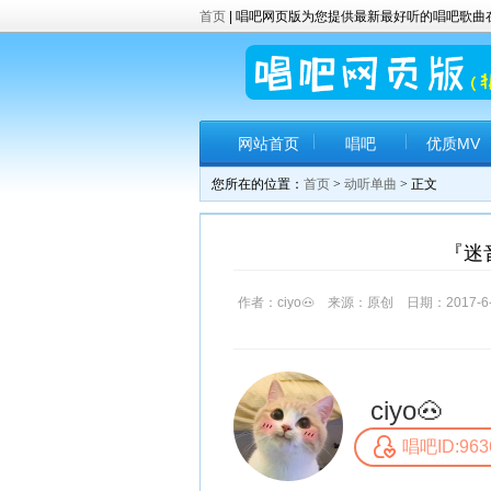
首页
| 唱吧网页版为您提供最新最好听的唱吧歌
网站首页
唱吧
优质MV
您所在的位置：
首页
>
动听单曲
> 正文
『迷音
作者：ciyo🐽 来源：原创 日期：2017-6-2
ciyo🐽
唱吧ID:963