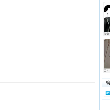
傲娇
C 4