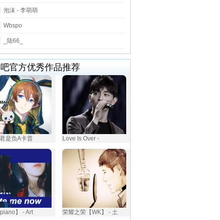
泡沫 - 李萌萌
Wbspo
_陆66_
唱吧官方优秀作品推荐
君是负A卡普
Love Is Over -
piano】 - Art
荣耀之荣【WK】 - 土