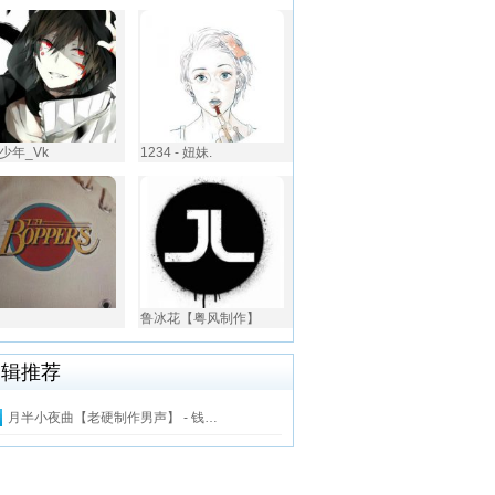
少年_Vk
1234 - 妞妹.
鲁冰花【粤风制作】
编辑推荐
月半小夜曲【老硬制作男声】 - 钱…