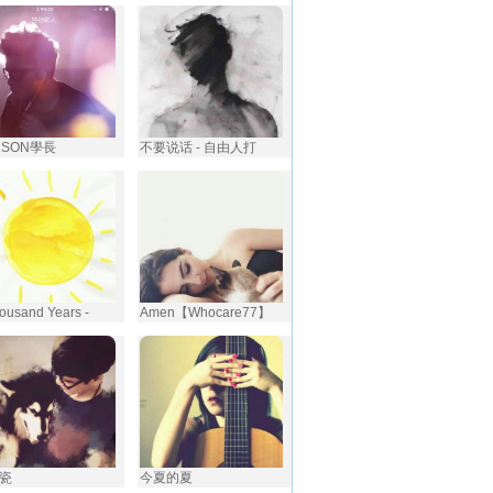
NSON學長
不要说话 - 自由人打
ousand Years -
Amen【Whocare77】
瓷
今夏的夏