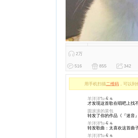
2万
516
855
342
用手机扫描
二维码
，可以到
羊洋洋🐑🐏🐐
才发现这首歌在唱吧上找不
圆滚滚的菜包
转发了你的作品《『迷音』
羊洋洋🐑🐏🐐
转发歌曲：太喜欢这首曲子
羊洋洋🐑🐏🐐