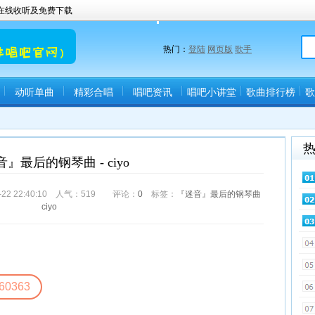
曲在线收听及免费下载
热门：
登陆
网页版
歌手
动听单曲
精彩合唱
唱吧资讯
唱吧小讲堂
歌曲排行榜
歌
』最后的钢琴曲 - ciyo
2 22:40:10 人气：
519
评论：
0
标签：
『迷音』最后的钢琴曲
ciyo
60363