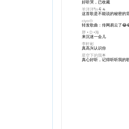
好听哭，已收藏
羊洋洋🐑🐏🐐
这首歌是不能说的秘密的
ciyo🐽
转发歌曲：传网易云了😂
胖 • D •海
来沉迷一会儿
李軒彬
真高兴认识你
星空下的我🌟
真心好听，记得听听我的