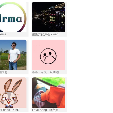
i-rma
星期六的深夜 - wan
弹唱）
等等 - 走失一只阿远
 Friend - XinR
Love Song - 晓文姐