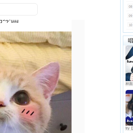
杯面
try【