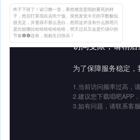
终于下班了！诶🙄撸一首，果然饿货是唱的要死的样
子，然后打算现在去吃个饭。突然发觉今天的字数貌似
很充足，并显得不那么苍白，然而这并没有什么卵用只
是比较撒比哈哈哈哈哈哈哈，明天过后又会是忙碌🐶的
节奏🌚🌚还有，祝糕生日快乐！