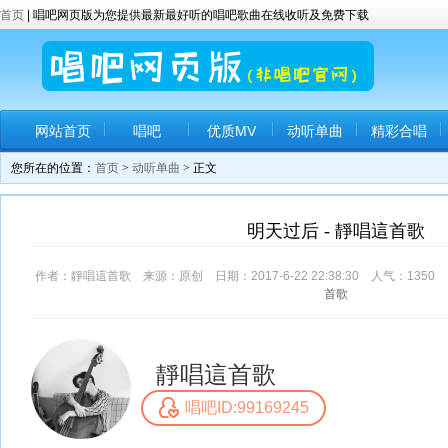
首页
| 唱吧网页版为您提供最新最好听的唱吧歌曲在线收听及免费下载
网站首页
唱吧
优质MV
动听单曲
精彩合唱
您所在的位置：
首页
>
动听单曲
> 正文
明天过后 - 靜唱這首歌
作者：靜唱這首歌 来源：原创 日期：2017-6-22 22:38:30 人气：
1350
首歌
靜唱這首歌
唱吧ID:99169245