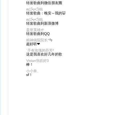
转发歌曲到微信朋友圈
ฅ(⌯͒•ɪ•⌯͒)嗚
转发歌曲：晚安～我的🐷
ฅ(⌯͒•ɪ•⌯͒)嗚
转发歌曲到新浪微博
盖世英雄🌱
转发歌曲到QQ
精神病院院长*👣
超好听❤
`手有玫瑰的芬芳³
这是我喜欢好几年的歌
Vivian张皓好3
棒！
小小奈、
sf！