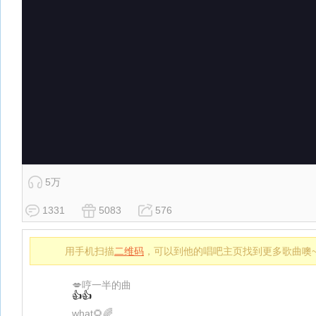
5万
1331
5083
576
用手机扫描
二维码
，可以到他的唱吧主页找到更多歌曲噢
💋哼一半的曲
👍👍
what🌻🌈