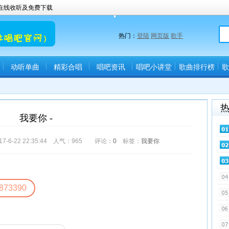
曲在线收听及免费下载
热门：
登陆
网页版
歌手
动听单曲
精彩合唱
唱吧资讯
唱吧小讲堂
歌曲排行榜
歌
我要你 -
-22 22:35:44 人气：
965
评论：
0
标签：
我要你
873390