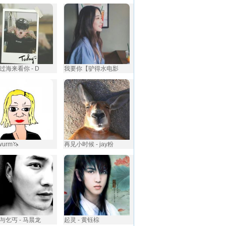
过海来看你 - D
我要你【驴得水电影
wurm🦄
再见小时候 - jay粉
与乞丐 - 马晨龙
起灵 - 黄钰棕