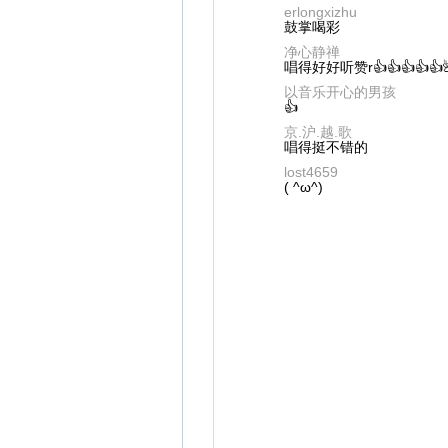
erlongxizhu
鼓掌喝彩
净心静禅
唱得好好听赞r👍👍👍👍👍
以音乐开心的男孩
👍
京.沪.越.歌
唱得挺不错的
lost4659
( ^ω^)