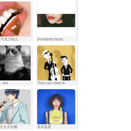
 巧克力馅儿
Don&amp;lsquo;
- ant
They can t take th
大大大石榴
吴木蓝君