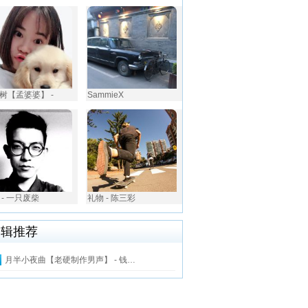
树【孟婆婆】 -
SammieX
 - 一只废柴
礼物 - 陈三彩
编辑推荐
月半小夜曲【老硬制作男声】 - 钱…