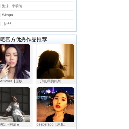
泡沫 - 李萌萌
Wbspo
_陆66_
唱吧官方优秀作品推荐
ost lover【原版
一只呱噪的鸭梨
决定 - 阿清🥃
desperado【原版】