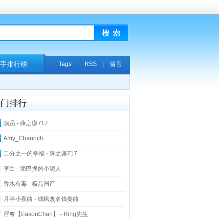
手排行榜
Tags
|
RSS
|
留言
热门排行
演员 - 薛之谦717
Amy_Chanrich
二分之一的幸福 - 薛之谦717
李白 - 泥巴捏的小泥人
香水有毒 - 极品国产
月半小夜曲 - 钱枫改名钱奏曲
浮夸【EasonChan】 - Ring先生