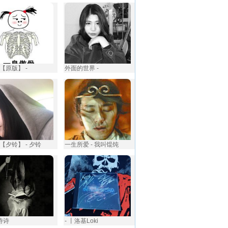
【原版】 -
外面的世界 -
【夕铃】 - 夕铃
一生所爱 - 我叫馄饨
蘭诗诗
- 丨洛基Loki