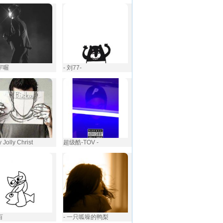
小宇喔
- 刘77-
y Jolly Christ
超级酷-TOV -
百
- 一只呱噪的鸭梨