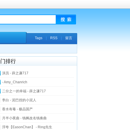
Tags
|
RSS
|
留言
热门排行
演员 - 薛之谦717
- Amy_Chanrich
二分之一的幸福 - 薛之谦717
李白 - 泥巴捏的小泥人
香水有毒 - 极品国产
月半小夜曲 - 钱枫改名钱奏曲
浮夸【EasonChan】 - Ring先生