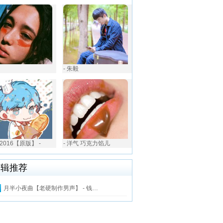
- 朱毅
2016【原版】 -
- 洋气 巧克力馅儿
编辑推荐
月半小夜曲【老硬制作男声】 - 钱…