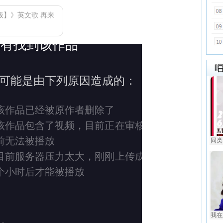
【男声版】》英文歌 再来
同类
我在