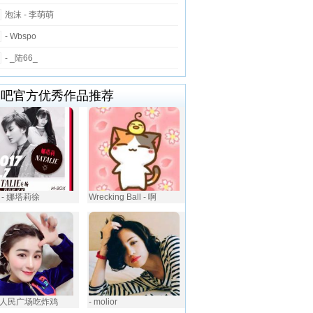
泡沫 - 李萌萌
- Wbspo
- _陆66_
唱吧官方优秀作品推荐
 - 娜塔莉徐
Wrecking Ball - 啊
人民广场吃炸鸡
- molior