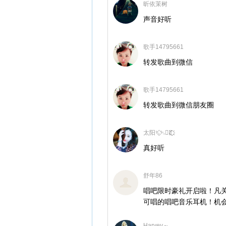
昕依茉树
声音好听
歌手14795661
转发歌曲到微信
歌手14795661
转发歌曲到微信朋友圈
太阳␆⃟␁❁҉҉҉҉҉҉҉҉
真好听
舒年86
唱吧限时豪礼开启啦！凡
可唱的唱吧音乐耳机！机
Harvey～