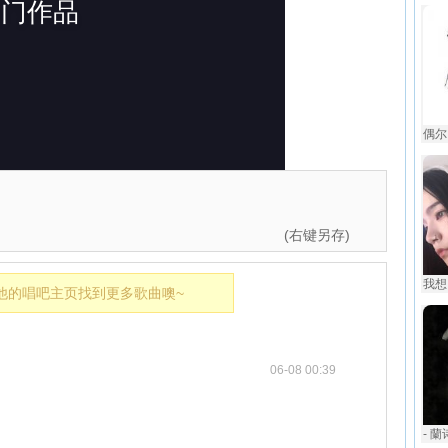
偶尔
(右键另存)
我想
他的唱吧主页找到更多歌曲噢~
06-08 00:39
- 