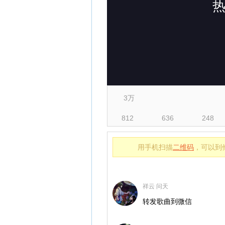
3万
812
636
248
用手机扫描
二维码
，可以到
祥云 问天
转发歌曲到微信