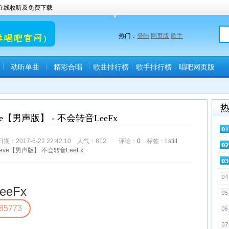
曲在线收听及免费下载
热门：
登陆
网页版
歌手
动听单曲
精彩合唱
歌曲排行榜
歌手排行榜
唱吧网页版
(唱吧直播间)
believe【男声版】 - 不会转音LeeFx
017-6-22 22:42:10 人气：
812
评论：
0
标签：
I
still
lieve【男声版】
不会转音LeeFx
eFx
85773