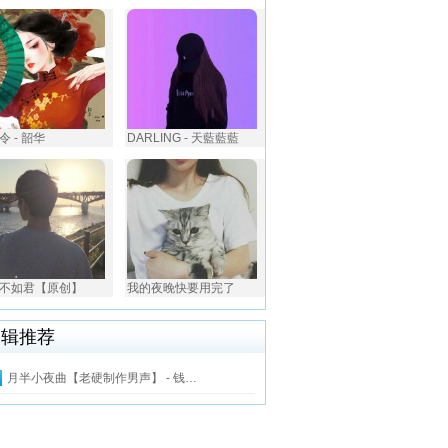
令 - 韶华
DARLING - 天藍藍藍
不如君【原创】
我的夜晚快要用完了
编辑推荐
月半小夜曲【老硬制作男声】 - 钱…