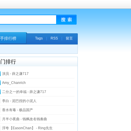
手排行榜
Tags
|
RSS
|
留言
热门排行
演员 - 薛之谦717
Amy_Chanrich
二分之一的幸福 - 薛之谦717
李白 - 泥巴捏的小泥人
香水有毒 - 极品国产
月半小夜曲 - 钱枫改名钱奏曲
浮夸【EasonChan】 - Ring先生