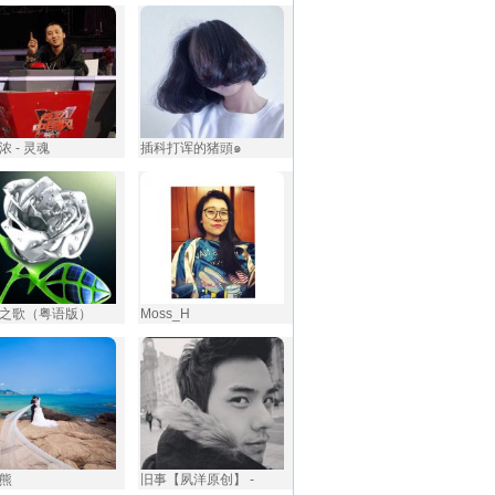
浓 - 灵魂
插科打诨的猪頭๑
之歌（粤语版）
Moss_H
熊
旧事【夙洋原创】 -