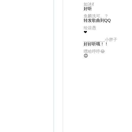
如冰💃
好听
鱼麟洗可。？
转发歌曲到QQ
绘谅愚
❤
_________小胖子
好好听哦！！
嘿哈哼哼😂
😊