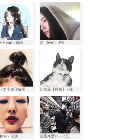
y Heart - 霜竭
爱（live) - 夕铃
 - 姜小姐预备唱
红蔷薇【原版】 - 袜
你好 - 佳儒
我最亲爱的 - 邱艺