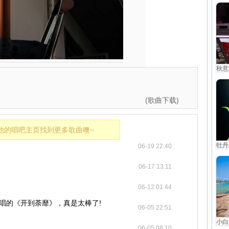
秋意
(歌曲下载)
他的唱吧主页找到更多歌曲噢~
牡丹
06-19 22:40
06-17 13:11
06-12 01:44
yL 唱的《开到荼靡》，真是太棒了!
06-05 22:51
小白
06-05 08:10