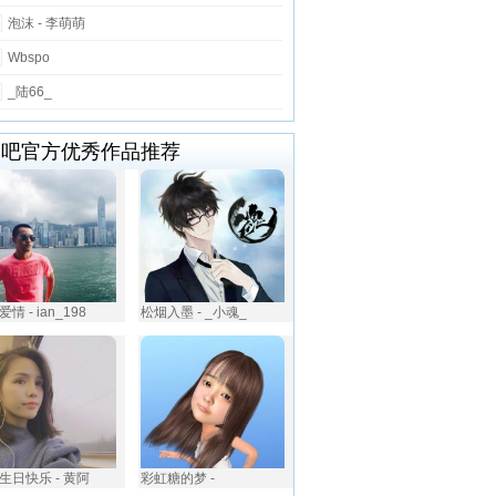
泡沫 - 李萌萌
Wbspo
_陆66_
唱吧官方优秀作品推荐
情 - ian_198
松烟入墨 - _小魂_
生日快乐 - 黄阿
彩虹糖的梦 -