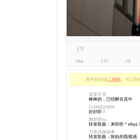
1万
184
777
79
用手机扫描
二维码
，可以到
茉茉不哭
棒棒的，已经醉在其中
CHANGE804
好好听！
雅舒舒su
转发歌曲：来听听 * sIb
万里共婵娟🌟
转发歌曲：陈粒的既视感