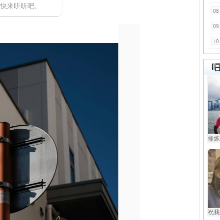
，快来听听吧。
修炼爱
祝我