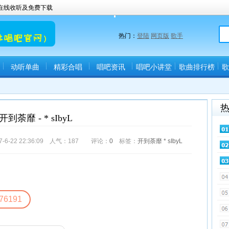
曲在线收听及免费下载
热门：
登陆
网页版
歌手
动听单曲
精彩合唱
唱吧资讯
唱吧小讲堂
歌曲排行榜
歌
开到荼靡 - * sIbyL
-22 22:36:09 人气：
187
评论：
0
标签：
开到荼靡
*
sIbyL
76191