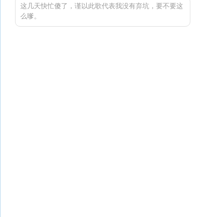
这几天快忙傻了，谨以此歌代表我没有弃坑，要不要这
么嗲。