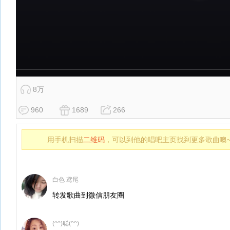
8万
960
1689
266
用手机扫描
二维码
，可以到他的唱吧主页找到更多歌曲噢
白色 鸢尾
转发歌曲到微信朋友圈
(^^)聪(^^)