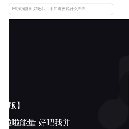
巴啦啦能量 好吧我并不知道要说什么💩💩